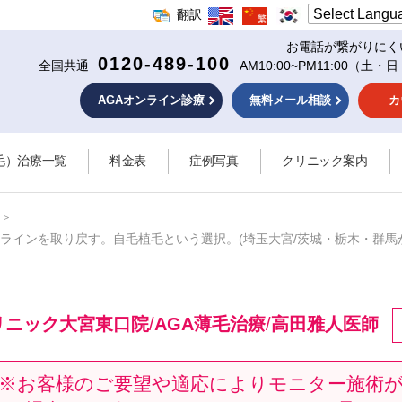
翻訳
お電話が繋がりにく
0120-489-100
全国共通
AM10:00~PM11:00
（土・日
AGAオンライン診療
無料メール相談
カ
毛）治療一覧
料金表
症例写真
クリニック案内
ラインを取り戻す。自毛植毛という選択。(埼玉大宮/茨城・栃木・群馬
リニック大宮東口院
/
AGA薄毛治療
/
高田雅人医師
※お客様のご要望や適応によりモニター施術