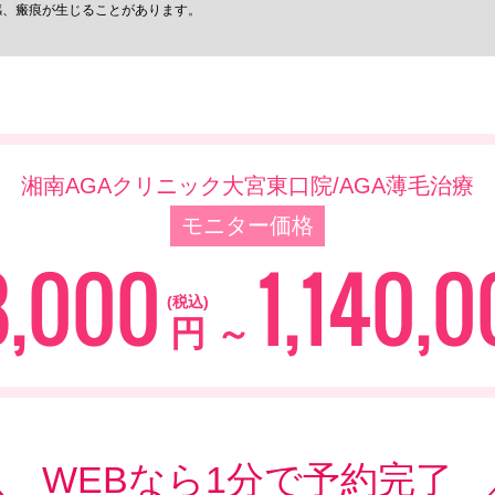
感、瘢痕が生じることがあります。
湘南AGAクリニック大宮東口院
/
AGA薄毛治療
モニター価格
8,000
1,140,
(税込)
円
～
WEBなら1分で予約完了