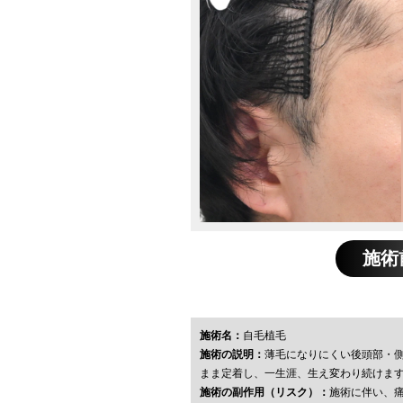
施術
施術名：
自毛植毛
施術の説明：
薄毛になりにくい後頭部・
まま定着し、一生涯、生え変わり続けま
施術の副作用（リスク）：
施術に伴い、