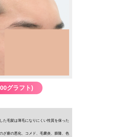
000グラフト)
した毛髪は薄毛になりにくい性質を保った
のざ瘡の悪化、コメド、毛嚢炎、膨隆、色