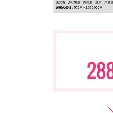
素沈着、点状出血、内出血、腫脹、灼熱
施術の価格：
576円〜2,375,000円
28