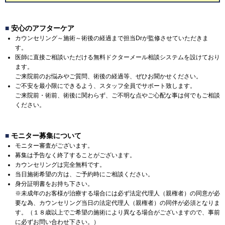
■
安心のアフターケア
カウンセリング～施術～術後の経過まで担当Drが監修させていただきま
す。
医師に直接ご相談いただける無料ドクターメール相談システムを設けており
ます。
ご来院前のお悩みやご質問、術後の経過等、ぜひお聞かせください。
ご不安を最小限にできるよう、スタッフ全員でサポート致します。
ご来院前・術前、術後に関わらず、ご不明な点やご心配な事は何でもご相談
ください。
■
モニター募集について
モニター審査がございます。
募集は予告なく終了することがございます。
カウンセリングは完全無料です。
当日施術希望の方は、ご予約時にご相談ください。
身分証明書をお持ち下さい。
※未成年のお客様が治療する場合には必ず法定代理人（親権者）の同意が必
要な為、カウンセリング当日の法定代理人（親権者）の同伴が必須となりま
す。（１８歳以上でご希望の施術により異なる場合がございますので、事前
に必ずお問い合わせ下さい。）