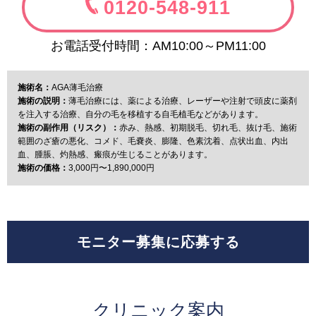
0120-548-911
お電話受付時間：AM10:00～PM11:00
施術名：
AGA薄毛治療
施術の説明：
薄毛治療には、薬による治療、レーザーや注射で頭皮に薬剤
を注入する治療、自分の毛を移植する自毛植毛などがあります。
施術の副作用（リスク）：
赤み、熱感、初期脱毛、切れ毛、抜け毛、施術
範囲のざ瘡の悪化、コメド、毛嚢炎、膨隆、色素沈着、点状出血、内出
血、腫脹、灼熱感、瘢痕が生じることがあります。
施術の価格：
3,000円〜1,890,000円
モニター募集に応募する
クリニック案内