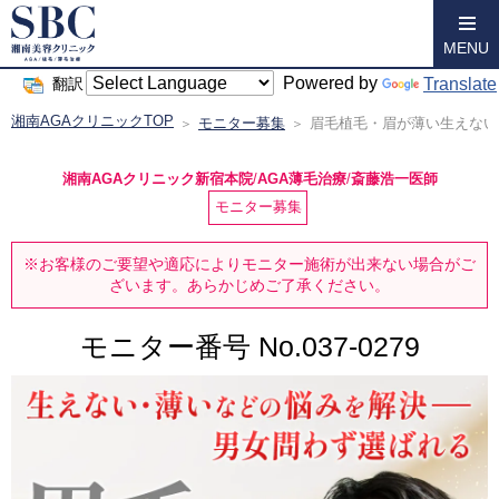
MENU
Powered by
Translate
翻訳
湘南AGAクリニックTOP
モニター募集
眉毛植毛・眉が薄い生えないお悩
湘南AGAクリニック新宿本院
/
AGA薄毛治療
/
斎藤浩一医師
モニター募集
※お客様のご要望や適応によりモニター施術が
出来ない場合がご
ざいます。あらかじめご了承ください。
モニター番号 No.
037-0279