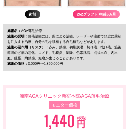
術前
262グラフト 術後6ヵ月
施術名：
AGA薄毛治療
施術の説明：
薄毛治療には、薬による治療、レーザーや注射で頭皮に薬剤
を注入する治療、自分の毛を移植する自毛植毛などがあります。
施術の副作用（リスク）：
赤み、熱感、初期脱毛、切れ毛、抜け毛、施術
範囲のざ瘡の悪化、コメド、毛嚢炎、膨隆、色素沈着、点状出血、内出
血、腫脹、灼熱感、瘢痕が生じることがあります。
施術の価格：
3,000円〜1,890,000円
湘南AGAクリニック新宿本院
/
AGA薄毛治療
モニター価格
1,440
(税込)
円