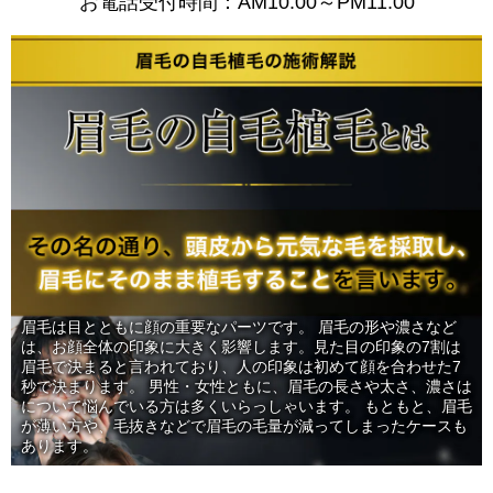
お電話受付時間：AM10:00～PM11:00
眉毛は目とともに顔の重要なパーツです。
眉毛の形や濃さなど
は、お顔全体の印象に大きく影響します。見た目の印象の7割は
眉毛で決まると言われており、人の印象は初めて顔を合わせた7
秒で決まります。
男性・女性ともに、眉毛の長さや太さ、濃さは
について悩んでいる方は多くいらっしゃいます。
もともと、眉毛
が薄い方や、毛抜きなどで眉毛の毛量が減ってしまったケースも
あります。