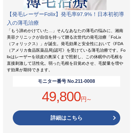
【発毛レーザーFolix】発毛率97.9%！日本初初導
入の薄毛治療
「もう諦めかけていた…」そんなあなたの薄毛の悩みに、湘南
美容クリニックが自信を持って贈る次世代の発毛治療「FoLix
（フォリックス）」が誕生。発毛効果と安全性において《FDA
（アメリカ食品医薬品局)認可》を受けている薄毛治療です。Fo
lixはレーザーを頭皮の奥深くまで照射し、この休眠中の毛根を
直接刺激して活性化。弱った毛根を目覚めさせ、毛髪量を増や
す効果が期待できます。
モニター番号 No.
211-0008
49,800
円～
詳細はこちら