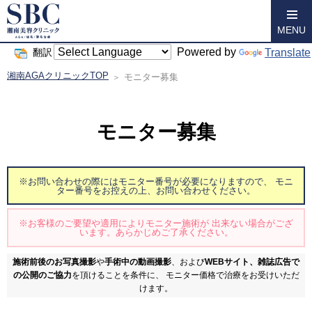
MENU
Powered by
Translate
翻訳
湘南AGAクリニックTOP
モニター募集
モニター募集
※お問い合わせの際にはモニター番号が必要になりますので、
モニ
ター番号をお控えの上、お問い合わせください。
※お客様のご要望や適用によりモニター施術が
出来ない場合がござ
います。あらかじめご了承ください。
施術前後のお写真撮影
や
手術中の動画撮影
、および
WEBサイト、雑誌広告で
の公開のご協力
を頂けることを条件に、
モニター価格で治療をお受けいただ
けます。