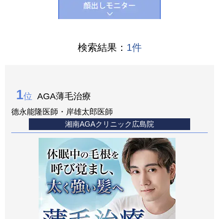
検索結果：
1
件
1
位
AGA薄毛治療
德永能隆医師・岸雄太郎医師
湘南AGAクリニック広島院