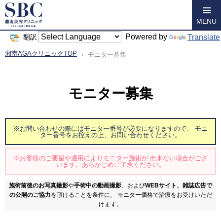
MENU
Powered by
Translate
翻訳
湘南AGAクリニックTOP
モニター募集
モニター募集
※お問い合わせの際にはモニター番号が必要になりますので、
モニ
ター番号をお控えの上、お問い合わせください。
※お客様のご要望や適用によりモニター施術が
出来ない場合がござ
います。あらかじめご了承ください。
施術前後のお写真撮影
や
手術中の動画撮影
、および
WEBサイト、雑誌広告で
の公開のご協力
を頂けることを条件に、
モニター価格で治療をお受けいただ
けます。