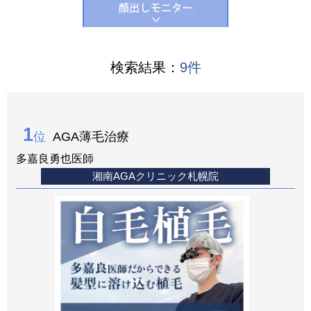
検索結果：
9
件
1
位
AGA薄毛治療
多嘉良勇也医師
湘南AGAクリニック札幌院