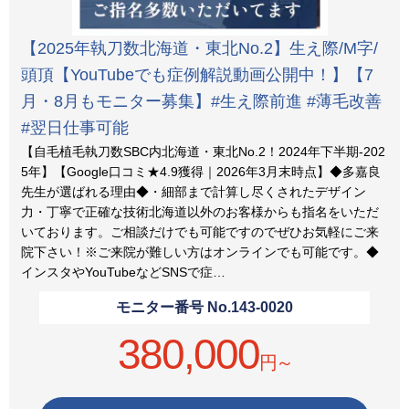
【2025年執刀数北海道・東北No.2】生え際/M字/
頭頂【YouTubeでも症例解説動画公開中！】【7
月・8月もモニター募集】#生え際前進 #薄毛改善
#翌日仕事可能
【自毛植毛執刀数SBC内北海道・東北No.2！2024年下半期-202
5年】【Google口コミ★4.9獲得｜2026年3月末時点】◆多嘉良
先生が選ばれる理由◆・細部まで計算し尽くされたデザイン
力・丁寧で正確な技術北海道以外のお客様からも指名をいただ
いております。ご相談だけでも可能ですのでぜひお気軽にご来
院下さい！※ご来院が難しい方はオンラインでも可能です。◆
インスタやYouTubeなどSNSで症…
モニター番号 No.
143-0020
380,000
円～