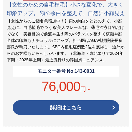
【女性のための自毛植毛】小さな変化で、大きく
印象アップ。 額の余白を整えて、自然に小顔見え
【女性からのご指名急増加中！】額の余白をととのえて、小顔
見えに。自毛植毛でつくる‘美人フレーム’は、薄毛治療目的だけ
でなく、美容目的で前髪や生え際のバランスを整えて横顔や顔
全体の印象もナチュラルにアップ。担当医はAGA札幌院院長多
嘉良が執刀いたします。SBC内植毛症例数2位を獲得し、道外か
らのお客様もいらっしゃいます。（北海道・東北エリア2024年
下期・2025年上期）最近流行りの韓国風ニュアンス…
モニター番号 No.
143-0031
76,000
円～
詳細はこちら